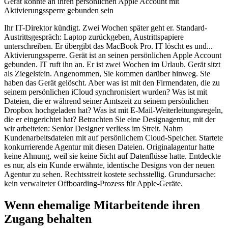
Gerät könnte an ihren persönlichen Apple Account mit
Aktivierungssperre gebunden sein
Ihr IT-Direktor kündigt. Zwei Wochen später geht er. Standard-
Austrittsgespräch: Laptop zurückgeben, Austrittspapiere
unterschreiben. Er übergibt das MacBook Pro. IT löscht es und...
Aktivierungssperre. Gerät ist an seinen persönlichen Apple Account
gebunden. IT ruft ihn an. Er ist zwei Wochen im Urlaub. Gerät sitzt
als Ziegelstein. Angenommen, Sie kommen darüber hinweg. Sie
haben das Gerät gelöscht. Aber was ist mit den Firmendaten, die zu
seinem persönlichen iCloud synchronisiert wurden? Was ist mit
Dateien, die er während seiner Amtszeit zu seinem persönlichen
Dropbox hochgeladen hat? Was ist mit E-Mail-Weiterleitungsregeln,
die er eingerichtet hat? Betrachten Sie eine Designagentur, mit der
wir arbeiteten: Senior Designer verliess im Streit. Nahm
Kundenarbeitsdateien mit auf persönlichem Cloud-Speicher. Startete
konkurrierende Agentur mit diesen Dateien. Originalagentur hatte
keine Ahnung, weil sie keine Sicht auf Datenflüsse hatte. Entdeckte
es nur, als ein Kunde erwähnte, identische Designs von der neuen
Agentur zu sehen. Rechtsstreit kostete sechsstellig. Grundursache:
kein verwalteter Offboarding-Prozess für Apple-Geräte.
Wenn ehemalige Mitarbeitende ihren
Zugang behalten