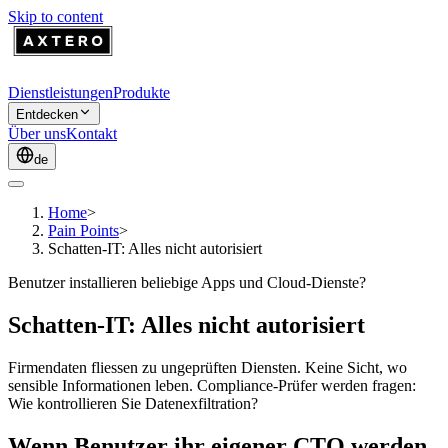
Skip to content
Dienstleistungen
Produkte
Entdecken
Über uns
Kontakt
de
Home
>
Pain Points
>
Schatten-IT: Alles nicht autorisiert
Benutzer installieren beliebige Apps und Cloud-Dienste?
Schatten-IT: Alles nicht autorisiert
Firmendaten fliessen zu ungeprüften Diensten. Keine Sicht, wo
sensible Informationen leben. Compliance-Prüfer werden fragen:
Wie kontrollieren Sie Datenexfiltration?
Wenn Benutzer ihr eigener CTO werden