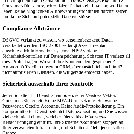
in nicht genehmigten Collaboration-Tools. Geistiges Eigentum zu
Consumer-Diensten synchronisiert. IT hat kein Inventar, wo Daten
leben, keine Möglichkeit Aufbewahrungsrichtlinien durchzusetzen
und keine Sicht auf potenzielle Datenverstösse.
Compliance-Albträume
DSGVO verlangt zu wissen, wo personenbezogene Daten
verarbeitet werden. ISO 27001 verlangt Asset-Inventar
einschliesslich Informationssysteme. NIS2 verlangt
Sicherheitskontrollen auf Datenspeicherung. Schatten-IT verletzt all
dies. Prüfer fragen: Wo sind Ihre Kundendaten gespeichert?
Antwort: Offiziell in unserem CRM, aber tatsächlich auch in 47
nicht autorisierten Diensten, die wir gerade entdeckt haben.
Sicherheit ausserhalb Ihrer Kontrolle
Jeder Schatten-IT-Dienst ist ein potenzieller Verstoss-Vektor.
Consumer-Sicherheit. Keine MFA-Durchsetzung. Schwache
Passwörter. Geteilte Accounts. Keine Audit-Protokollierung. Ein
kompromittierter Dienst bedeutet Datenexposition, und Sie wissen
vielleicht nicht einmal, welcher Dienst bis die Verstoss-
Benachrichtigung eintrifft. Ihre Sicherheitskontrollen stoppen an
Ihrer verwalteten Infrastruktur, und Schatten-IT lebt jenseits dieser
Grenze.